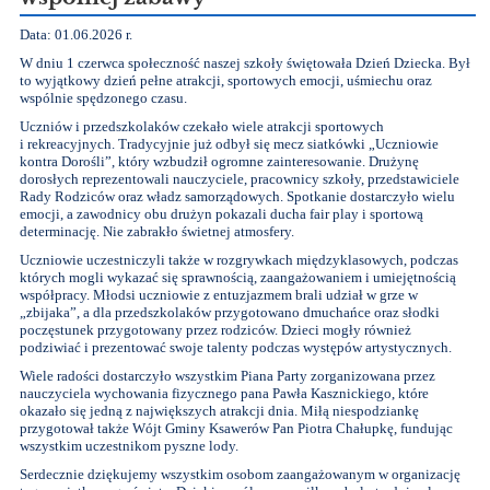
Data: 01.06.2026 r.
W dniu 1 czerwca społeczność naszej szkoły świętowała Dzień Dziecka. Był
to wyjątkowy dzień pełne atrakcji, sportowych emocji, uśmiechu oraz
wspólnie spędzonego czasu.
Uczniów i przedszkolaków czekało wiele atrakcji sportowych
i rekreacyjnych. Tradycyjnie już odbył się mecz siatkówki „Uczniowie
kontra Dorośli”, który wzbudził ogromne zainteresowanie. Drużynę
dorosłych reprezentowali nauczyciele, pracownicy szkoły, przedstawiciele
Rady Rodziców oraz władz samorządowych. Spotkanie dostarczyło wielu
emocji, a zawodnicy obu drużyn pokazali ducha fair play i sportową
determinację. Nie zabrakło świetnej atmosfery.
Uczniowie uczestniczyli także w rozgrywkach międzyklasowych, podczas
których mogli wykazać się sprawnością, zaangażowaniem i umiejętnością
współpracy. Młodsi uczniowie z entuzjazmem brali udział w grze w
„zbijaka”, a dla przedszkolaków przygotowano dmuchańce oraz słodki
poczęstunek przygotowany przez rodziców. Dzieci mogły również
podziwiać i prezentować swoje talenty podczas występów artystycznych.
Wiele radości dostarczyło wszystkim Piana Party zorganizowana przez
nauczyciela wychowania fizycznego pana Pawła Kasznickiego, które
okazało się jedną z największych atrakcji dnia. Miłą niespodziankę
przygotował także Wójt Gminy Ksawerów Pan Piotra Chałupkę, fundując
wszystkim uczestnikom pyszne lody.
Serdecznie dziękujemy wszystkim osobom zaangażowanym w organizację