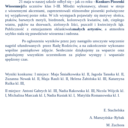
21 maja w naszej szkole odbył się – jak co roku –
Konkurs Piosenki
Wiosennej
dla uczniów klas I–III. Młodzi wykonawcy, ubrani w stroje
z wiosennymi akcentami, zaprezentowali różnorodne piosenki poświęcone
tej wyjątkowej porze roku. W ich występach pojawiały się motywy słońca,
ptaków, barwnych motyli, biedronek, kolorowych kwiatów, żab, ciepłego
wiatru, pąków na drzewach, zielonych liści, pszczół i kwiecistych łąk.
Publiczność z entuzjazmem oklaskiwała
małych artystów
, a atmosfera
szybko stała się prawdziwie wiosenna i radosna.
Po ogłoszeniu wyników przez jury nastąpiło uroczyste wręczenie
nagród ufundowanych przez Radę Rodziców, a na zakończenie wykonano
wspólne pamiątkowe zdjęcie. Serdecznie dziękujemy za wsparcie oraz
gratulujemy wszystkim uczestnikom za piękne występy i wspaniale
spędzony czas.
Wyniki konkursu: I miejsce: Maja Śmiałkowska kl. II, Jagoda Taraska kl. II,
Zuzanna Nowak kl. II, Maja Rauli kl. II, Helena Żabińska kl. III, Katarzyna
Rulka kl. III,
II miejsce: Antoni Gabrych kl. III, Nadia Rakowska kl. III, Nicola Wójcik kl.
I, Michalina Marczak kl. I, Nadia Kusiak kl. I, Matylda Romanowska kl. I.
E. Stachelska
A. Marszyńska- Rybak
M. Zuchora