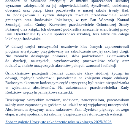
odchodzi na zasłużoną emeryturę. W imieniu społeczności szkolnej
wyrażono wdzięczność za jej odpowiedzialność, życzliwość, codzienną
obecność oraz pracę, która pozostawiła w naszej szkole trwały ślad.
Do podziękowań i życzeń dołączyli również przedstawiciele władz
gminnych oraz środowiska lokalnego, w tym Pan Wicewójt Konrad
Szumigaj, radni Gminy Ksawerów, przedstawiciele Ochotniczej Straży
Pożarnej oraz ksiądz. Ich obecność podkreśliła znaczenie wieloletniej pracy
Pani Dyrektor nie tylko dla społeczności szkolnej, lecz także dla całego
lokalnego środowiska.
W dalszej części uroczystości uczniowie klas ósmych zaprezentowali
program artystyczny przygotowany na zakończenie swojej szkolnej drogi.
Nie zabrakło dostojnego poloneza, słów podziękowań skierowanych
do dyrekcji, nauczycieli, wychowawców, pracowników szkoły oraz
rodziców, a także muzycznych akcentów pełnych wzruszeń i refleksji.
Ósmoklasistów pożegnali również uczniowie klasy siódmej, życząc im
odwagi, mądrych wyborów i powodzenia na kolejnym etapie edukacji.
Radosnym akcentem kończącym część artystyczną był taniec-niespodzianka
w wykonaniu absolwentów. Na zakończenie przedstawicielka Rady
Rodziców wręczyła pamiątkowe statuetki.
Dziękujemy wszystkim uczniom, rodzicom, nauczycielom, pracownikom
szkoły oraz zaproszonym gościom za udział w tej wyjątkowej uroczystości.
Absolwentom życzymy wielu sukcesów, Pani Dyrektor pięknego nowego
etapu, a całej społeczności szkolnej bezpiecznych i słonecznych wakacji.
Zobacz galerię Uroczyste zakończenie roku szkolnego 2025/2026