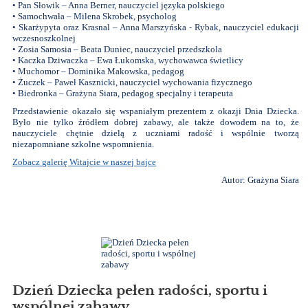
• Pan Słowik – Anna Berner, nauczyciel języka polskiego
• Samochwała – Milena Skrobek, psycholog
• Skarżypyta oraz Krasnal – Anna Marszyńska - Rybak, nauczyciel edukacji
wczesnoszkolnej
• Zosia Samosia – Beata Duniec, nauczyciel przedszkola
• Kaczka Dziwaczka – Ewa Łukomska, wychowawca świetlicy
• Muchomor – Dominika Makowska, pedagog
• Żuczek – Paweł Kasznicki, nauczyciel wychowania fizycznego
• Biedronka – Grażyna Siara, pedagog specjalny i terapeuta
Przedstawienie okazało się wspaniałym prezentem z okazji Dnia Dziecka.
Było nie tylko źródłem dobrej zabawy, ale także dowodem na to, że
nauczyciele chętnie dzielą z uczniami radość i wspólnie tworzą
niezapomniane szkolne wspomnienia.
Zobacz galerię Witajcie w naszej bajce
Autor: Grażyna Siara
Dzień Dziecka pełen radości, sportu i
wspólnej zabawy