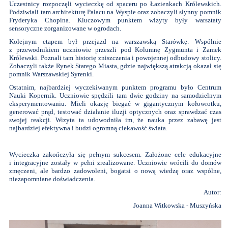
Uczestnicy rozpoczęli wycieczkę od spaceru po Łazienkach Królewskich.
Podziwiali tam architekturę Pałacu na Wyspie oraz zobaczyli słynny pomnik
Fryderyka Chopina. Kluczowym punktem wizyty były warsztaty
sensoryczne zorganizowane w ogrodach.
Kolejnym etapem był przejazd na warszawską Starówkę. Wspólnie
z przewodnikiem uczniowie przeszli pod Kolumnę Zygmunta i Zamek
Królewski. Poznali tam historię zniszczenia i powojennej odbudowy stolicy.
Zobaczyli także Rynek Starego Miasta, gdzie największą atrakcją okazał się
pomnik Warszawskiej Syrenki.
Ostatnim, najbardziej wyczekiwanym punktem programu było Centrum
Nauki Kopernik. Uczniowie spędzili tam dwie godziny na samodzielnym
eksperymentowaniu. Mieli okazję biegać w gigantycznym kołowrotku,
generować prąd, testować działanie iluzji optycznych oraz sprawdzać czas
swojej reakcji. Wizyta ta udowodniła im, że nauka przez zabawę jest
najbardziej efektywna i budzi ogromną ciekawość świata.
Wycieczka zakończyła się pełnym sukcesem. Założone cele edukacyjne
i integracyjne zostały w pełni zrealizowane. Uczniowie wrócili do domów
zmęczeni, ale bardzo zadowoleni, bogatsi o nową wiedzę oraz wspólne,
niezapomniane doświadczenia.
Autor:
Joanna Witkowska - Muszyńska