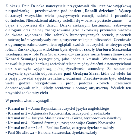
Z okazji Dnia Dziecka nauczyciele przygotowali dla uczniów wyjątkową
niespodziankę – przedstawienie pod hasłem „
Dorośli dzieciom
”. Występ
dostarczył wszystkim wielu pozytywnych emocji, radości i powodów
do śmiechu. Niecodzienni aktorzy wcielili się w barwne postacie znane z
bajek i opowieści dla dzieci. Dzięki ciekawym kostiumom, zabawnym
dialogom oraz pełnej zaangażowania grze aktorskiej przenieśli widzów
do świata wyobraźni. Nie zabrakło humorystycznych scenek, piosenek
i tańców, które wywoływały entuzjastyczne reakcje publiczności. Uczniowie
z ogromnym zainteresowaniem oglądali swoich nauczycieli w nietypowych
rolach. Zaskakującym widokiem była dyrektor
szkoły Barbara Staszewska
wcielająca się w rolę Pani Słowikowej czy
zastępca wójta Gminy Ksawerów
Konrad Szumigaj
występujący, jako jeden z krasnali
.
Wspólna zabawa
pozwoliła jeszcze bardziej zacieśnić relacje między dziećmi a nauczycielami
oraz stworzyła wyjątkową, pełną życzliwości atmosferę. Za scenariusz
i reżyserię spektaklu odpowiadała
pani Grażyna Siara,
która od wielu lat
z pasją prowadzi zajęcia teatralne z uczniami. Przedstawienie było efektem
wielu godzin przygotowań i prób, podczas których uczestnicy
dopracowywali role, układy sceniczne i oprawę artystyczną. Wysiłek ten
przyniósł znakomity efekt.
W przedstawieniu wystąpili:
• Krasnal nr 1 – Anna Rzymska, nauczyciel języka angielskiego
• Krasnal nr 2 – Agnieszka Kapuścińska, nauczyciel przedszkola
• Krasnal nr 3 – Justyna Maślankiewicz - Górna, wychowawca świetlicy
• Krasnal nr 4 – Konrad Szumigaj, zastępca wójta Gminy Ksawerów
• Krasnal nr 5 oraz Leń – Paulina Danka, zastępca dyrektora szkoły
• Pani Słowikowa – Barbara Staszewska, dyrektor szkoły