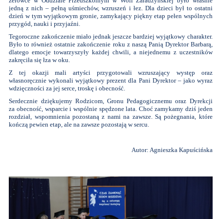
zerówce w Oddziale Przedszkolnym w Woli Zaradzyńskiej było właśnie
jedną z nich – pełną uśmiechów, wzruszeń i łez. Dla dzieci był to ostatni
dzień w tym wyjątkowym gronie, zamykający piękny etap pełen wspólnych
przygód, nauki i przyjaźni.
Tegoroczne zakończenie miało jednak jeszcze bardziej wyjątkowy charakter.
Było to również ostatnie zakończenie roku z naszą Panią Dyrektor Barbarą,
dlatego emocje towarzyszyły każdej chwili, a niejednemu z uczestników
zakręciła się łza w oku.
Z tej okazji mali artyści przygotowali wzruszający występ oraz
własnoręcznie wykonali wyjątkowy prezent dla Pani Dyrektor – jako wyraz
wdzięczności za jej serce, troskę i obecność.
Serdecznie dziękujemy Rodzicom, Gronu Pedagogicznemu oraz Dyrekcji
za obecność, wsparcie i wspólnie spędzone lata. Choć zamykamy dziś jeden
rozdział, wspomnienia pozostaną z nami na zawsze. Są pożegnania, które
kończą pewien etap, ale na zawsze pozostają w sercu.
Autor: Agnieszka Kapuścińska