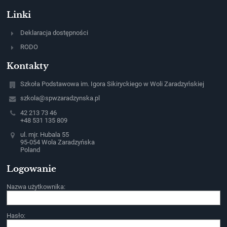
Linki
Deklaracja dostępności
RODO
Kontakty
Szkoła Podstawowa im. Igora Sikiryckiego w Woli Zaradzyńskiej
szkola@spwzaradzynska.pl
42 213 73 46
+48 531 135 809
ul. mjr. Hubala 55
95-054 Wola Zaradzyńska
Poland
Logowanie
Nazwa użytkownika:
Hasło: