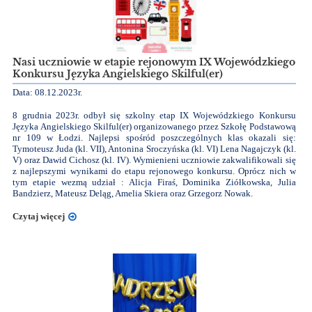
Nasi uczniowie w etapie rejonowym IX Wojewódzkiego
Konkursu Języka Angielskiego Skilful(er)
Data: 08.12.2023r.
8 grudnia 2023r. odbył się szkolny etap IX Wojewódzkiego Konkursu
Języka Angielskiego Skilful(er) organizowanego przez Szkołę Podstawową
nr 109 w Łodzi. Najlepsi spośród poszczególnych klas okazali się:
Tymoteusz Juda (kl. VII), Antonina Sroczyńska (kl. VI) Lena Nagajczyk (kl.
V) oraz Dawid Cichosz (kl. IV). Wymienieni uczniowie zakwalifikowali się
z najlepszymi wynikami do etapu rejonowego konkursu. Oprócz nich w
tym etapie wezmą udział : Alicja Firaś, Dominika Ziółkowska, Julia
Bandzierz, Mateusz Deląg, Amelia Skiera oraz Grzegorz Nowak.
Czytaj więcej