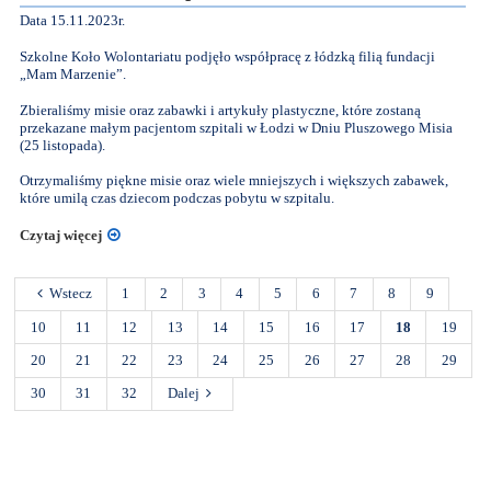
Data 15.11.2023r.
Szkolne Koło Wolontariatu podjęło współpracę z łódzką filią fundacji
„Mam Marzenie”.
Zbieraliśmy misie oraz zabawki i artykuły plastyczne, które zostaną
przekazane małym pacjentom szpitali w Łodzi w Dniu Pluszowego Misia
(25 listopada).
Otrzymaliśmy piękne misie oraz wiele mniejszych i większych zabawek,
które umilą czas dziecom podczas pobytu w szpitalu.
Czytaj więcej
Wstecz
1
2
3
4
5
6
7
8
9
10
11
12
13
14
15
16
17
18
19
20
21
22
23
24
25
26
27
28
29
30
31
32
Dalej