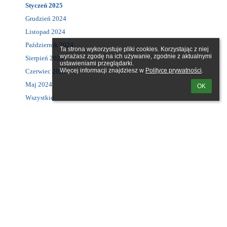
Styczeń 2025
Grudzień 2024
Listopad 2024
Październik 2024
Ta strona wykorzystuje pliki cookies. Korzystając z niej 
wyrażasz zgodę na ich używanie, zgodnie z aktualnymi 
Sierpień 2024
ustawieniami przeglądarki.

Więcej informacji znajdziesz w 
Polityce prywatności
.
Czerwiec 2024
Maj 2024
OK
Wszystkie