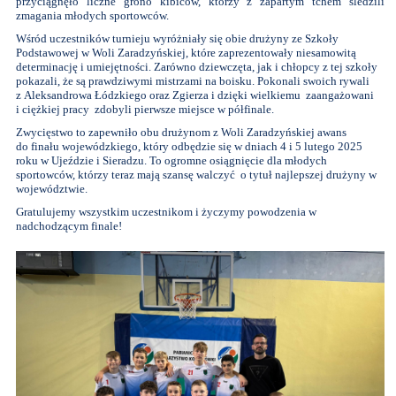
przyciągnęło liczne grono kibiców, którzy z zapartym tchem śledzili
zmagania młodych sportowców.
Wśród uczestników turnieju wyróżniały się obie drużyny ze Szkoły
Podstawowej w Woli Zaradzyńskiej, które zaprezentowały niesamowitą
determinację i umiejętności. Zarówno dziewczęta, jak i chłopcy z tej szkoły
pokazali, że są prawdziwymi mistrzami na boisku. Pokonali swoich rywali
z Aleksandrowa Łódzkiego oraz Zgierza i dzięki wielkiemu zaangażowani
i ciężkiej pracy zdobyli pierwsze miejsce w półfinale.
Zwycięstwo to zapewniło obu drużynom z Woli Zaradzyńskiej awans
do finału wojewódzkiego, który odbędzie się w dniach 4 i 5 lutego 2025
roku w Ujeździe i Sieradzu. To ogromne osiągnięcie dla młodych
sportowców, którzy teraz mają szansę walczyć o tytuł najlepszej drużyny w
województwie.
Gratulujemy wszystkim uczestnikom i życzymy powodzenia w
nadchodzącym finale!