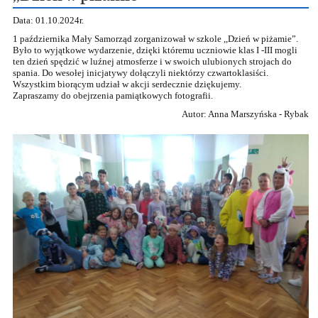
Data: 01.10.2024r.
1
p
aździernika Mały Samorząd zorganizował w szkole ,,Dzień w piżamie”.
Było to wyjątkowe wydarzenie, dzięki któremu u
czniowie klas I -III
mogli
ten dzień
spędzić w luźnej atmosferze i w swoich ulubionych
strojach
do
spania
. Do wesołej inicjatywy dołączyli niektórzy
czwartoklasiści
.
Wszystkim biorącym udział w akcji serdecznie d
ziękujemy.
Zapraszamy do obejrzenia pamiątkowych fotografii.
Autor: Anna Marszyńska - Rybak