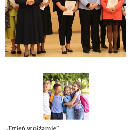
,,Dzień w piżamie”