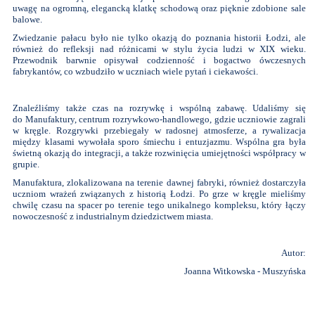
uwagę na ogromną, elegancką klatkę schodową oraz pięknie zdobione sale
balowe.
Zwiedzanie pałacu było nie tylko okazją do poznania historii Łodzi, ale
również do refleksji nad różnicami w stylu życia ludzi w XIX wieku.
Przewodnik barwnie opisywał codzienność i bogactwo ówczesnych
fabrykantów, co wzbudziło w uczniach wiele pytań i ciekawości.
Znaleźliśmy także czas na rozrywkę i wspólną zabawę. Udaliśmy się
do Manufaktury, centrum rozrywkowo-handlowego, gdzie uczniowie zagrali
w kręgle. Rozgrywki przebiegały w radosnej atmosferze, a rywalizacja
między klasami wywołała sporo śmiechu i entuzjazmu. Wspólna gra była
świetną okazją do integracji, a także rozwinięcia umiejętności współpracy w
grupie.
Manufaktura, zlokalizowana na terenie dawnej fabryki, również dostarczyła
uczniom wrażeń związanych z historią Łodzi. Po grze w kręgle mieliśmy
chwilę czasu na spacer po terenie tego unikalnego kompleksu, który łączy
nowoczesność z industrialnym dziedzictwem miasta.
Autor:
Joanna Witkowska - Muszyńska