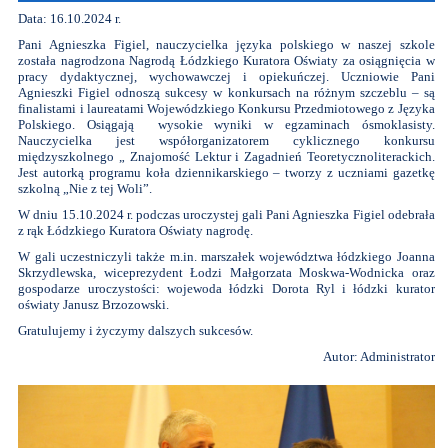
Data: 16.10.2024 r.
Pani Agnieszka Figiel, nauczycielka języka polskiego w naszej szkole
została nagrodzona Nagrodą Łódzkiego Kuratora Oświaty za osiągnięcia w
pracy dydaktycznej, wychowawczej i opiekuńczej. Uczniowie Pani
Agnieszki Figiel odnoszą sukcesy w konkursach na różnym szczeblu – są
finalistami i laureatami Wojewódzkiego Konkursu Przedmiotowego z Języka
Polskiego. Osiągają wysokie wyniki w egzaminach ósmoklasisty.
Nauczycielka jest współorganizatorem cyklicznego konkursu
międzyszkolnego „ Znajomość Lektur i Zagadnień Teoretycznoliterackich.
Jest autorką programu koła dziennikarskiego – tworzy z uczniami gazetkę
szkolną „Nie z tej Woli”.
W dniu 15.10.2024 r. podczas uroczystej gali Pani Agnieszka Figiel odebrała
z rąk Łódzkiego Kuratora Oświaty nagrodę.
W gali uczestniczyli także m.in. marszałek województwa łódzkiego Joanna
Skrzydlewska, wiceprezydent Łodzi Małgorzata Moskwa-Wodnicka oraz
gospodarze uroczystości: wojewoda łódzki Dorota Ryl i łódzki kurator
oświaty Janusz Brzozowski.
Gratulujemy i życzymy dalszych sukcesów.
Autor: Administrator