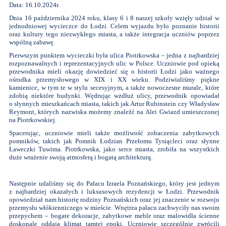
Data: 16.10.2024r.
Dnia 16 października 2024 roku, klasy 6 i 8 naszej szkoły wzięły udział w
jednodniowej wycieczce do Łodzi. Celem wyjazdu było poznanie historii
oraz kultury tego niezwykłego miasta, a także integracja uczniów poprzez
wspólną zabawę.
Pierwszym punktem wycieczki była ulica Piotrkowska – jedna z najbardziej
rozpoznawalnych i reprezentacyjnych ulic w Polsce. Uczniowie pod opieką
przewodnika mieli okazję dowiedzieć się o historii Łodzi jako ważnego
ośrodka przemysłowego w XIX i XX wieku. Podziwialiśmy piękne
kamienice, w tym te w stylu secesyjnym, a także nowoczesne murale, które
zdobią niektóre budynki. Wędrując wzdłuż ulicy, przewodnik opowiadał
o słynnych mieszkańcach miasta, takich jak Artur Rubinstein czy Władysław
Reymont, których nazwiska możemy znaleźć na Alei Gwiazd umieszczonej
na Piotrkowskiej.
Spacerując, uczniowie mieli także możliwość zobaczenia zabytkowych
pomników, takich jak Pomnik Łodzian Przełomu Tysiącleci oraz słynne
Ławeczki Tuwima. Piotrkowska, jako serce miasta, zrobiła na wszystkich
duże wrażenie swoją atmosferą i bogatą architekturą.
Następnie udaliśmy się do Pałacu Izraela Poznańskiego, który jest jednym
z najbardziej okazałych i luksusowych rezydencji w Łodzi. Przewodnik
opowiedział nam historię rodziny Poznańskich oraz jej znaczenie w rozwoju
przemysłu włókienniczego w mieście. Wnętrza pałacu zachwyciły nas swoim
przepychem – bogate dekoracje, zabytkowe meble oraz malowidła ścienne
doskonale oddają klimat tamtej epoki. Uczniowie szczególnie zwrócili