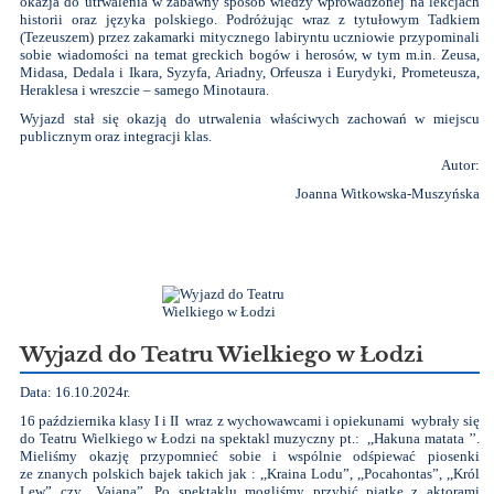
okazja do utrwalenia w zabawny sposób wiedzy wprowadzonej na lekcjach
historii oraz języka polskiego. Podróżując wraz z tytułowym Tadkiem
(Tezeuszem) przez zakamarki mitycznego labiryntu uczniowie przypominali
sobie wiadomości na temat greckich bogów i herosów, w tym m.in. Zeusa,
Midasa, Dedala i Ikara, Syzyfa, Ariadny, Orfeusza i Eurydyki, Prometeusza,
Heraklesa i wreszcie – samego Minotaura.
Wyjazd stał się okazją do utrwalenia właściwych zachowań w miejscu
publicznym oraz integracji klas.
Autor:
Joanna Witkowska-Muszyńska
Wyjazd do Teatru Wielkiego w Łodzi
Data: 16.10.2024r.
16 października klasy I i II wraz z wychowawcami i opiekunami wybrały się
do Teatru Wielkiego w Łodzi na spektakl muzyczny pt.: ,,Hakuna matata ’’.
Mieliśmy okazję przypomnieć sobie i wspólnie odśpiewać piosenki
ze znanych polskich bajek takich jak : ,,Kraina Lodu”, ,,Pocahontas”, ,,Król
Lew” czy ,,Vaiana”. Po spektaklu mogliśmy przybić piątkę z aktorami