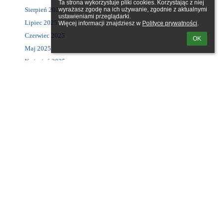
Ta strona wykorzystuje pliki cookies. Korzystając z niej 
Sierpień 2025
wyrażasz zgodę na ich używanie, zgodnie z aktualnymi 
ustawieniami przeglądarki.

Lipiec 2025
Więcej informacji znajdziesz w 
Polityce prywatności
.
Czerwiec 2025
OK
Maj 2025
Kwiecień 2025
Marzec 2025
Luty 2025
Styczeń 2025
Grudzień 2024
Listopad 2024
Październik 2024
Sierpień 2024
Czerwiec 2024
Maj 2024
Wszystkie