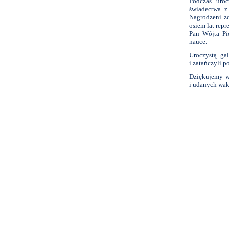
Podczas uroc
świadectwa z
Nagrodzeni zo
osiem lat rep
Pan Wójta Pi
nauce.
Uroczystą ga
i zatańczyli 
Dziękujemy w
i udanych wak