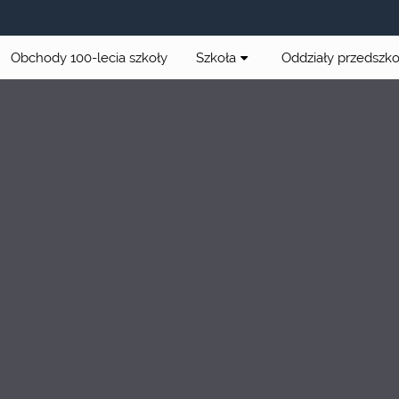
Obchody 100-lecia szkoły
Szkoła
Oddziały przedszk