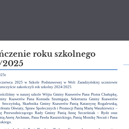
ńczenie roku szkolnego
/2025
025r.
czerwca 2025 w Szkole Podstawowej w Woli Zaradzyńskiej uczniowie
 uroczyście zakończyli rok szkolny 2024/2025.
ościliśmy w naszej szkole Wójta Gminy Ksawerów Pana Piotra Chałupkę,
miny Ksawerów Pana Konrada Szumigaja, Sekretarza Gminy Ksawerów
 Sroczyńską, Skarbnika Gminy Ksawerów Panią Katarzynę Rogalewską,
feratu Oświaty, Spraw Społecznych i Promocji Panią Marię Waszkiewicz –
cę Przewodniczącego Rady Gminy Panią Annę Szcześniak – Rydz oraz
nią Anetę Archman, Pana Pawła Kasznickiego, Panią Monikę Nocuń i Pana
skiego.