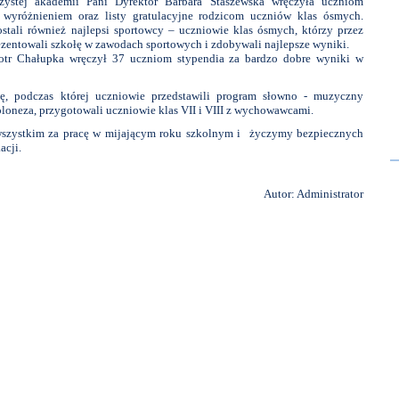
zystej akademii Pani Dyrektor Barbara Staszewska wręczyła uczniom
 wyróżnieniem oraz listy gratulacyjne rodzicom uczniów klas ósmych.
stali również najlepsi sportowcy – uczniowie klas ósmych, którzy przez
rezentowali szkołę w zawodach sportowych i zdobywali najlepsze wyniki.
otr Chałupka wręczył 37 uczniom stypendia za bardzo dobre wyniki w
lę, podczas której uczniowie przedstawili program słowno - muzyczny
poloneza, przygotowali uczniowie klas VII i VIII z wychowawcami.
szystkim za pracę w mijającym roku szkolnym i życzymy bezpiecznych
acji.
Autor: Administrator