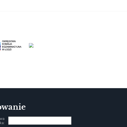
owanie
zwa
ka: