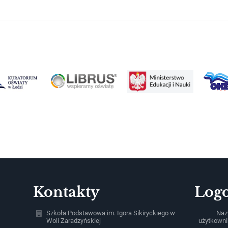
Kontakty
Log
Szkoła Podstawowa im. Igora Sikiryckiego w
Na
Woli Zaradzyńskiej
użytkowni