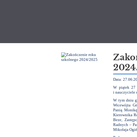
Aktualności
Zako
2024
Data: 27.06.2
W piątek 27 
i nauczyciele
W tym dniu g
Wicewójta G
Panią Monikę
Kierownika Re
Beze, Zastęp
Radnych – Pa
Mikołaja Ogiń