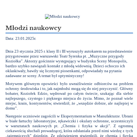
Młodzi naukowcy
Data: 23.01.2025r.
Dnia 23 stycznia 2025 r. klasy II i III wyruszyły autokarem na przedstawienie
przygotowane przez warszawski Teatr Syrenka pt. „Muzyczne przygody
Koziołka”. Aktorzy gościnnie występujący w budynku Sceny Monopolis,
bardzo szybko nawiązali kontakt z młodą widownią. Dzieci ochoczo ich
oklaskiwały, bawiły się licznymi piosenkami, odpowiadały na pytania
zadawane ze sceny. A temat był optymistyczny!
Motywem głównym opowieści było uwrażliwienie odbiorców na problem
ochrony środowiska i to, jak najmłodsi mogą się do niej przyczynić. Główny
bohater, Koziołek Edzio, wędrował po całym świecie, szukając dla siebie
najlepszego, czystego i pięknego miejsca do życia. Mimo, że poznał wiele
miejsc, krain, kontynentów, stwierdził, że „wszędzie dobrze, ale najlepiej w
domu”.
Następnie uczniowie zagościli w Eksperymentarium w Manufakturze. Ubrani
w białe fartuchy laboratoryjne, rękawiczki i okulary ochronne, uczestniczyli
w warsztatach naukowych pt. „Chemia i fizyka w akcji”. Z ogromną
ciekawością słuchali prowadzącej, która odsłaniała przed nimi wiedzę z tych
„tajemniczych” dziedzin. Ze zdziwieniem stwierdzili, że chemia i fizyka