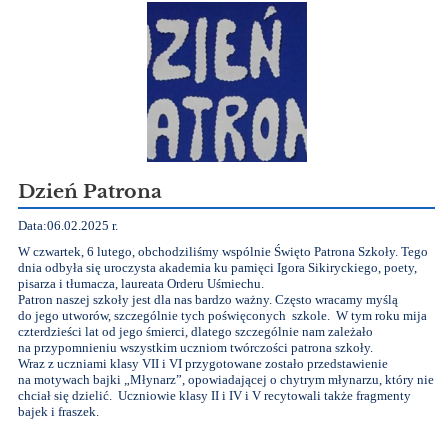
Dzień Patrona
Data:06.02.2025 r.
W czwartek, 6 lutego, obchodziliśmy wspólnie Święto Patrona Szkoły. Tego
dnia odbyła się uroczysta akademia ku pamięci Igora Sikiryckiego, poety,
pisarza i tłumacza, laureata Orderu Uśmiechu.
Patron naszej szkoły jest dla nas bardzo ważny. Często wracamy myślą
do jego utworów, szczególnie tych poświęconych szkole. W tym roku mija
czterdzieści lat od jego śmierci, dlatego szczególnie nam zależało
na przypomnieniu wszystkim uczniom twórczości patrona szkoły.
Wraz z uczniami klasy VII i VI przygotowane zostało przedstawienie
na motywach bajki „Młynarz”, opowiadającej o chytrym młynarzu, który nie
chciał się dzielić. Uczniowie klasy II i IV i V recytowali także fragmenty
bajek i fraszek.