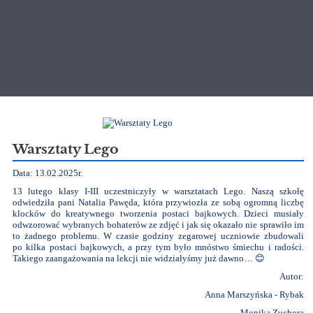
Aktualności
Warsztaty Lego
Data: 13.02.2025r.
13 lutego klasy I-III uczestniczyły w warsztatach Lego. Naszą szkołę
odwiedziła pani Natalia Pawęda, która przywiozła ze sobą ogromną liczbę
klocków do kreatywnego tworzenia postaci bajkowych. Dzieci musiały
odwzorować wybranych bohaterów ze zdjęć i jak się okazało nie sprawiło im
to żadnego problemu. W czasie godziny zegarowej uczniowie zbudowali
po kilka postaci bajkowych, a przy tym było mnóstwo śmiechu i radości.
Takiego zaangażowania na lekcji nie widziałyśmy już dawno…
😊
Autor:
Anna Marszyńska - Rybak
Monika Zuchora