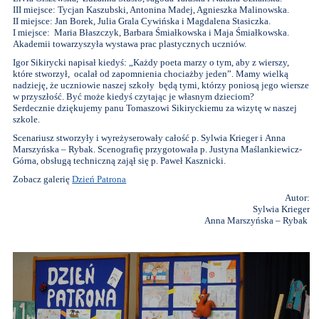
III miejsce: Tycjan Kaszubski, Antonina Madej, Agnieszka Malinowska.
II miejsce: Jan Borek, Julia Grala Cywińska i Magdalena Stasiczka.
I miejsce: Maria Błaszczyk, Barbara Śmiałkowska i Maja Śmiałkowska.
Akademii towarzyszyła wystawa prac plastycznych uczniów.
Igor Sikirycki napisał kiedyś: „Każdy poeta marzy o tym, aby z wierszy,
które stworzył, ocalał od zapomnienia chociażby jeden”. Mamy wielką
nadzieję, że uczniowie naszej szkoły będą tymi, którzy poniosą jego wiersze
w przyszłość. Być może kiedyś czytając je własnym dzieciom?
Serdecznie dziękujemy panu Tomaszowi Sikiryckiemu za wizytę w naszej
szkole.
Scenariusz stworzyły i wyreżyserowały całość p. Sylwia Krieger i Anna
Marszyńska – Rybak. Scenografię przygotowała p. Justyna Maślankiewicz-
Górna, obsługą techniczną zajął się p. Paweł Kasznicki.
Zobacz galerię
Dzień Patrona
Autor:
Sylwia Krieger
Anna Marszyńska – Rybak