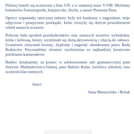
Później bawili się uczniowie z klas I-IV, a w ostatniej turze V-VIII. Mieliśmy
bohaterów Zwierzogrodu, księżniczki, Stiche, a nawet Piotrusia Pana.
Oprócz wspaniałej tanecznej zabawy były też konkursy z nagrodami, sesje
zdjęciowe i przepyszne przekąski, które cieszyły się dużym powodzeniem
wśród naszych uczniów.
Podczas balu spośród przedszkolaków oraz starszych uczniów wybraliśmy
króla i królową, którzy wyróżniali się dużą aktywnością i chęcią do zabawy.
Uczniowie otrzymali korony, dyplomy i nagrody ufundowane przez Radę
Rodziców. Przyznaliśmy również wyróżnienia za najbardziej kreatywne
przebrania karnawałowe.
Bardzo dziękujemy za pomoc w udekorowaniu sali gimnastycznej pani
Justynie Maślankiewicz-Górnej, pani Halinie Kulas, świetlicy szkolnej oraz
uczniom klas starszych.
Autor:
Anna Marszyńska - Rybak