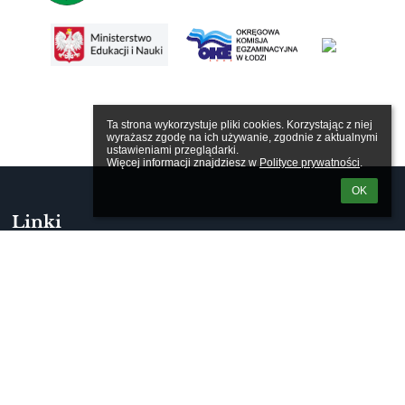
Ta strona wykorzystuje pliki cookies. Korzystając z niej 
wyrażasz zgodę na ich używanie, zgodnie z aktualnymi 
ustawieniami przeglądarki.

Więcej informacji znajdziesz w 
Polityce prywatności
.
OK
Linki
Deklaracja dostępności
RODO
Kontakty
Szkoła Podstawowa im. Igora Sikiryckiego w Woli Zaradzyńskiej
szkola@spwzaradzynska.pl
42 213 73 46