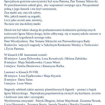
Specjalnym gościem uroczystości był syna Patrona, Pan Tomasz Sikirycki.
Po przedstawieniu zabrał głos, aby wspomnieć swojego ojca. Przypomniał
jedną z jego fraszek i nie krył wzruszenia.
Zna marki aut, zna ich zalety,
Wie, jakich marek są zegarki,
Lecz jako uczeń sam, niestety,
Na razie nie ma dobrej marki.
Dzień ten był także okazją do podsumowania konkursów poświęconych
twórczości Igora Sikiryckiego, które odbywają się w naszej szkole zawsze w
pierwszych tygodniach nowego roku.
Pani Wicedyrektor, Pan Tomasz Sikirycki orz Przewodnicząca Rady
Rodziców wręczyli nagrody w Szkolnym Konkursie Wiedzy o Twórczości
i Życiu Patrona.
W klasach I-III laureatami zostali:
III miejsce: Laura Dybowska, Lena Kowalczyk i Helena Żabińska.
II miejsce: Maja Śmiałkowska i Laura Winer.
I miejsce: Emilia Dursiewicz i Katarzyna Rulka.
Laureaci w klasach IV-VIII:
III miejsce: Lena Fijałkowska i Maja Krystek.
II miejsce: Daria Taran.
I miejsce: Leon Winer.
Nagrody odebrali także autorzy plastelinowych figurek – postaci z bajek
Igora Sikiryckiego. Największą popularnością cieszyli się kucharze, rycerze
i królowie oraz raki i szczupaki.
Wyróżnienia otrzymali: Patryk Długosz, Julian Majchrzak. Zuzanna Nowak,
Livia Olszewska, Zuzanna Stusio, Jagoda Taraska i Natalia Uznańska.