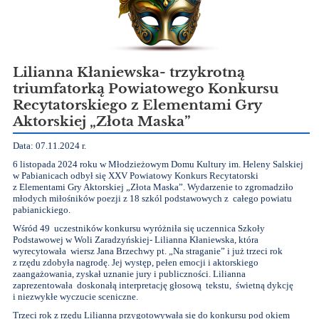
Lilianna Kłaniewska- trzykrotną
triumfatorką Powiatowego Konkursu
Recytatorskiego z Elementami Gry
Aktorskiej „Złota Maska”
Data: 07.11.2024 r.
6 listopada 2024 roku w Młodzieżowym Domu Kultury im. Heleny Salskiej
w Pabianicach odbył się XXV Powiatowy Konkurs Recytatorski
z Elementami Gry Aktorskiej „Złota Maska”. Wydarzenie to zgromadziło
młodych miłośników poezji z 18 szkól podstawowych z całego powiatu
pabianickiego.
Wśród 49 uczestników konkursu wyróżniła się uczennica Szkoły
Podstawowej w Woli Zaradzyńskiej- Lilianna Kłaniewska, która
wyrecytowała wiersz Jana Brzechwy pt. „Na straganie” i już trzeci rok
z rzędu zdobyła nagrodę. Jej występ, pełen emocji i aktorskiego
zaangażowania, zyskał uznanie jury i publiczności. Lilianna
zaprezentowała doskonałą interpretację głosową tekstu, świetną dykcję
i niezwykłe wyczucie sceniczne.
Trzeci rok z rzędu Lilianna przygotowywała się do konkursu pod okiem