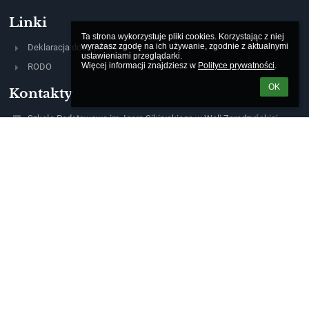
Linki
Ta strona wykorzystuje pliki cookies. Korzystając z niej 
wyrażasz zgodę na ich używanie, zgodnie z aktualnymi 
Deklaracja dostępności
ustawieniami przeglądarki.

Więcej informacji znajdziesz w 
Polityce prywatności
.
RODO
OK
Kontakty
Szkoła Podstawowa im. Igora Sikiryckiego w Woli Zaradzyńskiej
szkola@spwzaradzynska.pl
42 213 73 46
+48 531 135 809
ul. mjr. Hubala 55
95-054 Wola Zaradzyńska
Poland
Logowanie
Nazwa użytkownika:
Hasło: