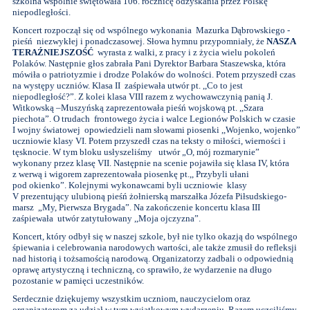
szkolna wspólnie świętowała 106. rocznicę odzyskania przez Polskę
niepodległości.
Koncert rozpoczął się od wspólnego wykonania Mazurka Dąbrowskiego -
pieśń niezwykłej i ponadczasowej. Słowa hymnu przypomniały, że
NASZA
TERAŹNIEJSZOŚĆ
wyrasta z walki, z pracy i z życia wielu pokoleń
Polaków. Następnie głos zabrała Pani Dyrektor Barbara Staszewska, która
mówiła o patriotyzmie i drodze Polaków do wolności. Potem przyszedł czas
na występy uczniów. Klasa II zaśpiewała utwór pt. ,,Co to jest
niepodległość?”. Z kolei klasa VIII razem z wychowawczynią panią J.
Witkowską –Muszyńską zaprezentowała pieśń wojskową pt. ,,Szara
piechota”. O trudach frontowego życia i walce Legionów Polskich w czasie
I wojny światowej opowiedzieli nam słowami piosenki ,,Wojenko, wojenko”
uczniowie klasy VI. Potem przyszedł czas na teksty o miłości, wierności i
tęsknocie. W tym bloku usłyszeliśmy utwór „O, mój rozmarynie”
wykonany przez klasę VII. Następnie na scenie pojawiła się klasa IV, która
z werwą i wigorem zaprezentowała piosenkę pt.,, Przybyli ułani
pod okienko”. Kolejnymi wykonawcami byli uczniowie klasy
V prezentujący ulubioną pieśń żołnierską marszałka Józefa Piłsudskiego-
marsz „My, Pierwsza Brygada”. Na zakończenie koncertu klasa III
zaśpiewała utwór zatytułowany ,,Moja ojczyzna”.
Koncert, który odbył się w naszej szkole, był nie tylko okazją do wspólnego
śpiewania i celebrowania narodowych wartości, ale także zmusił do refleksji
nad historią i tożsamością narodową. Organizatorzy zadbali o odpowiednią
oprawę artystyczną i techniczną, co sprawiło, że wydarzenie na długo
pozostanie w pamięci uczestników.
Serdecznie dziękujemy wszystkim uczniom, nauczycielom oraz
organizatorom za udział w tym wyjątkowym wydarzeniu. Razem uczciliśmy