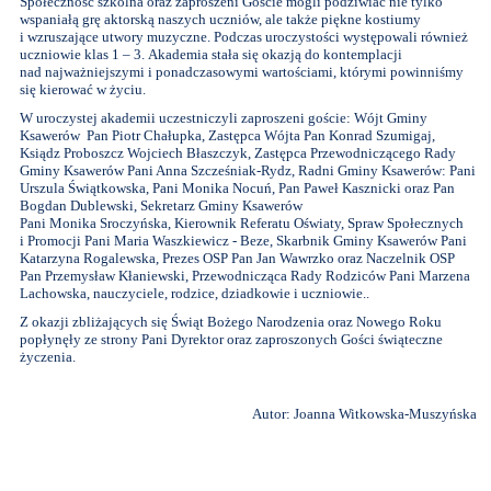
Społeczność szkolna oraz zaproszeni Goście mogli podziwiać nie tylko
wspaniałą grę aktorską naszych uczniów, ale także piękne kostiumy
i wzruszające utwory muzyczne. Podczas uroczystości występowali również
uczniowie klas 1 – 3. Akademia stała się okazją do kontemplacji
nad najważniejszymi i ponadczasowymi wartościami, którymi powinniśmy
się kierować w życiu.
W uroczystej akademii uczestniczyli zaproszeni goście: Wójt Gminy
Ksawerów Pan Piotr Chałupka, Zastępca Wójta Pan Konrad Szumigaj,
Ksiądz Proboszcz Wojciech Błaszczyk, Zastępca Przewodniczącego Rady
Gminy Ksawerów Pani Anna Szcześniak-Rydz, Radni Gminy Ksawerów: Pani
Urszula Świątkowska, Pani Monika Nocuń, Pan Paweł Kasznicki oraz Pan
Bogdan Dublewski, Sekretarz Gminy Ksawerów
Pani Monika Sroczyńska, Kierownik Referatu Oświaty, Spraw Społecznych
i Promocji Pani Maria Waszkiewicz - Beze, Skarbnik Gminy Ksawerów Pani
Katarzyna Rogalewska, Prezes OSP Pan Jan Wawrzko oraz Naczelnik OSP
Pan Przemysław Kłaniewski, Przewodnicząca Rady Rodziców Pani Marzena
Lachowska, nauczyciele, rodzice, dziadkowie i uczniowie..
Z okazji zbliżających się Świąt Bożego Narodzenia oraz Nowego Roku
popłynęły ze strony Pani Dyrektor oraz zaproszonych Gości świąteczne
życzenia.
Autor: Joanna Witkowska-Muszyńska