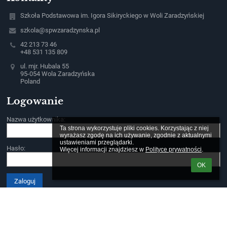
Szkoła Podstawowa im. Igora Sikiryckiego w Woli Zaradzyńskiej
szkola@spwzaradzynska.pl
42 213 73 46
+48 531 135 809
ul. mjr. Hubala 55
95-054 Wola Zaradzyńska
Poland
Logowanie
Nazwa użytkownika:
Ta strona wykorzystuje pliki cookies. Korzystając z niej 
wyrażasz zgodę na ich używanie, zgodnie z aktualnymi 
ustawieniami przeglądarki.

Hasło:
Więcej informacji znajdziesz w 
Polityce prywatności
.
OK
Zapomniałem loginu lub hasła